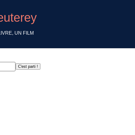
euterey
IVRE, UN FILM