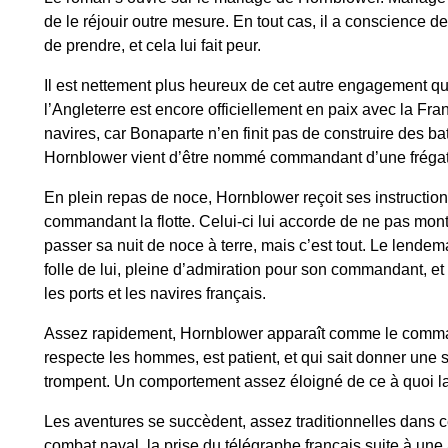
de le réjouir outre mesure. En tout cas, il a conscience d
de prendre, et cela lui fait peur.
Il est nettement plus heureux de cet autre engagement qu’i
l’Angleterre est encore officiellement en paix avec la Fra
navires, car Bonaparte n’en finit pas de construire des ba
Hornblower vient d’être nommé commandant d’une frégat
En plein repas de noce, Hornblower reçoit ses instructions
commandant la flotte. Celui-ci lui accorde de ne pas monte
passer sa nuit de noce à terre, mais c’est tout. Le lendem
folle de lui, pleine d’admiration pour son commandant, et il
les ports et les navires français.
Assez rapidement, Hornblower apparaît comme le commanda
respecte les hommes, est patient, et qui sait donner une
trompent. Un comportement assez éloigné de ce à quoi la
Les aventures se succèdent, assez traditionnelles dans c
combat naval, la prise du télégraphe français suite à une