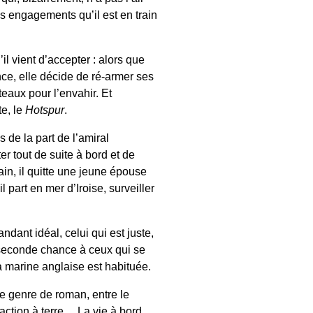
es engagements qu’il est en train
l vient d’accepter : alors que
nce, elle décide de ré-armer ses
teaux pour l’envahir. Et
e, le
Hotspur
.
 de la part de l’amiral
r tout de suite à bord et de
ain, il quitte une jeune épouse
 part en mer d’Iroise, surveiller
nt idéal, celui qui est juste,
 seconde chance à ceux qui se
 marine anglaise est habituée.
e genre de roman, entre le
 action à terre… La vie à bord