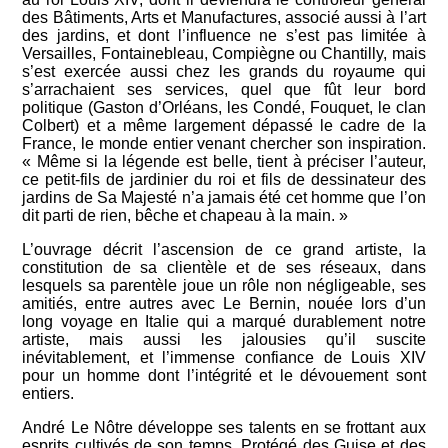
des Bâtiments, Arts et Manufactures, associé aussi à l’art
des jardins, et dont l’influence ne s’est pas limitée à
Versailles, Fontainebleau, Compiègne ou Chantilly, mais
s’est exercée aussi chez les grands du royaume qui
s’arrachaient ses services, quel que fût leur bord
politique (Gaston d’Orléans, les Condé, Fouquet, le clan
Colbert) et a même largement dépassé le cadre de la
France, le monde entier venant chercher son inspiration.
« Même si la légende est belle, tient à préciser l’auteur,
ce petit-fils de jardinier du roi et fils de dessinateur des
jardins de Sa Majesté n’a jamais été cet homme que l’on
dit parti de rien, bêche et chapeau à la main. »
L’ouvrage décrit l’ascension de ce grand artiste, la
constitution de sa clientèle et de ses réseaux, dans
lesquels sa parentèle joue un rôle non négligeable, ses
amitiés, entre autres avec Le Bernin, nouée lors d’un
long voyage en Italie qui a marqué durablement notre
artiste, mais aussi les jalousies qu’il suscite
inévitablement, et l’immense confiance de Louis XIV
pour un homme dont l’intégrité et le dévouement sont
entiers.
André Le Nôtre développe ses talents en se frottant aux
esprits cultivés de son temps. Protégé des Guise et des